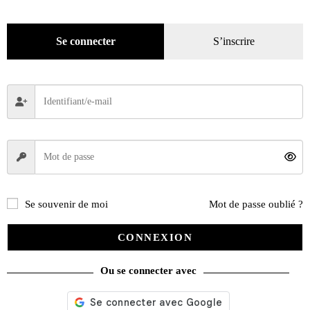
Se connecter
S’inscrire
Se souvenir de moi
Mot de passe oublié ?
Histoire de la moto
CONNEXION
Ou se connecter avec
45,00
€
Ajouter au panier