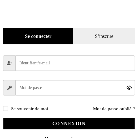
Pratique
(129)
Mode
(184)
Loisirs
(242)
DVD
(29)
Se connecter
S’inscrire
Jeux
(25)
Gadgets
(94)
Voyage
(112)
Se souvenir de moi
Mot de passe oublié ?
CONNEXION