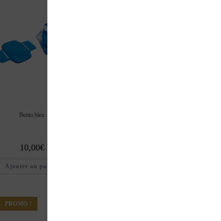
Bento bleu
Bento rouge
Bento noir
10,00
€
10,00
€
10,00
€
Ajouter au panier
Ajouter au panier
Ajouter au pan
PROMO !
PROMO !