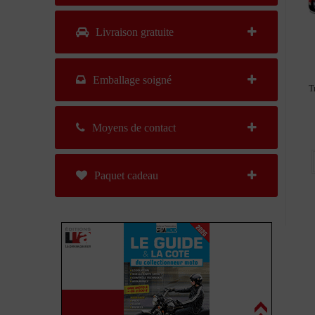
Livraison gratuite
Emballage soigné
T
Moyens de contact
Paquet cadeau