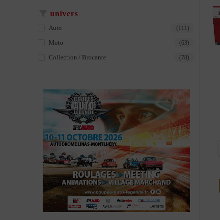
univers
Auto
(111)
Moto
(63)
Collection / Brocante
(78)