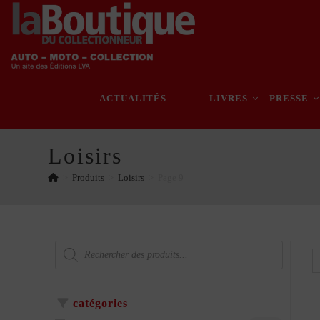
Skip
to
content
ACTUALITÉS
LIVRES
PRESSE
Loisirs
>
Produits
>
Loisirs
>
Page 9
Recherche
de
produits
catégories