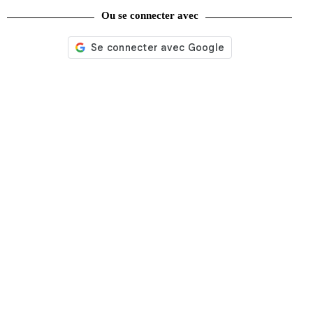
Ou se connecter avec
Jim Clark en France
59,00
€
Ajouter au panier
Recherche
de
produits
catégories
Promotions
(624)
Évènements
(53)
Livres
(2436)
Bandes dessinées
(269)