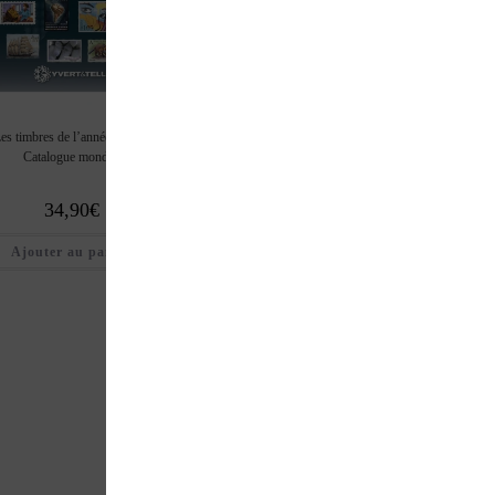
es timbres de l’année 2020 –
Argus des jeux vidéo 1980-2000
Catalogue de cotation T
Catalogue mondial
Edition 2021-2022
France – Edition 2
34,90
€
29,00
€
27,90
€
Ajouter au panier
Ajouter au panier
Ajouter au pan