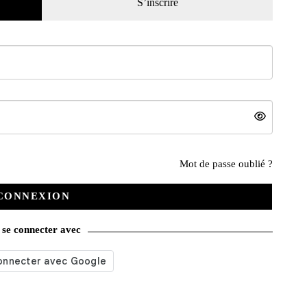
S’inscrire
 du
Le guide et la cote du
La cote de l’automobile de
 2023
collectionneur moto 2022
collection 2022
12,00
€
29,00
€
Mot de passe oublié ?
ier
Ajouter au panier
Ajouter au panier
CONNEXION
se connecter avec