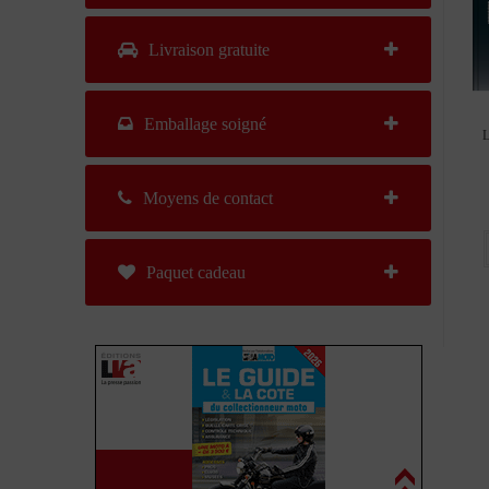
Livraison gratuite
Emballage soigné
L
Moyens de contact
Paquet cadeau