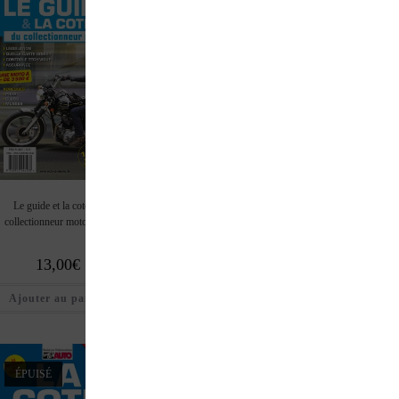
ÉPUISÉ
Le guide et la cote du
La cote de l’automobile de
L’officiel des Classics. 
collectionneur moto 2026
collection 2026
véhicules de collectio
youngtimers
13,00
€
35,00
€
40,00
€
Ajouter au panier
Ajouter au panier
Lire la suite
ÉPUISÉ
ÉPUISÉ