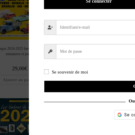
Se connecter
rgus 2024-2025 Inestimables
La cote de l’automobile de
Le guide et la cote
miniatures et jouets
collection 2023
collectionneur moto
29,00
€
29,00
€
13,00
€
Se souvenir de moi
Ajouter au panier
Ajouter au panier
Ajouter au pan
Ou 