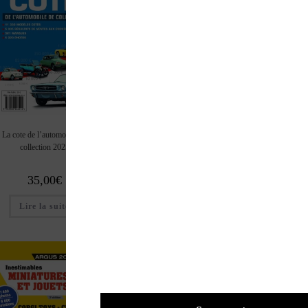
La cote de l’automobile de
Le guide et la cote
La cote des peintres 2025-2026
collection 2025
collectionneur moto
35,00
€
13,00
€
39,90
€
Lire la suite
Ajouter au pan
Lire la suite