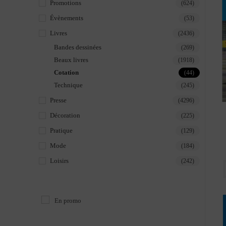
Promotions
(624)
Évènements
(53)
Livres
(2436)
Bandes dessinées
(269)
Beaux livres
(1918)
Cotation
(44)
Technique
(245)
Presse
(4296)
Décoration
(225)
Pratique
(129)
Mode
(184)
Loisirs
(242)
En promo