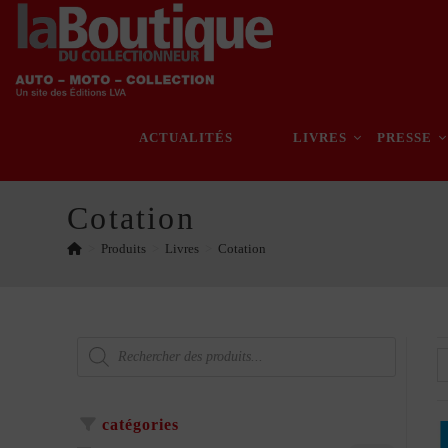
Skip
to
content
ACTUALITÉS
LIVRES
PRESSE
Cotation
>
Produits
>
Livres
>
Cotation
Recherche
de
produits
catégories