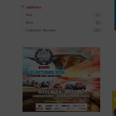
univers
Auto
(7)
Moto
(5)
Collection / Brocante
(33)