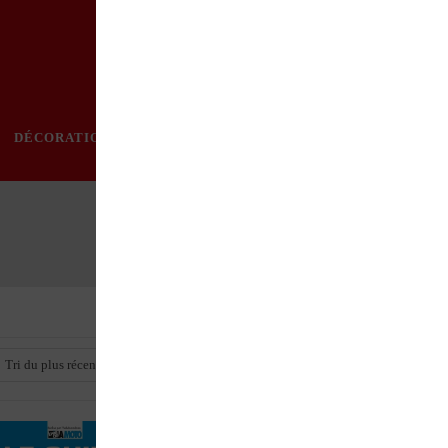
DÉCORATION
PRATIQUE
MODE
LOISIRS
ÉVÈ
Tri du plus récent au plus ancien