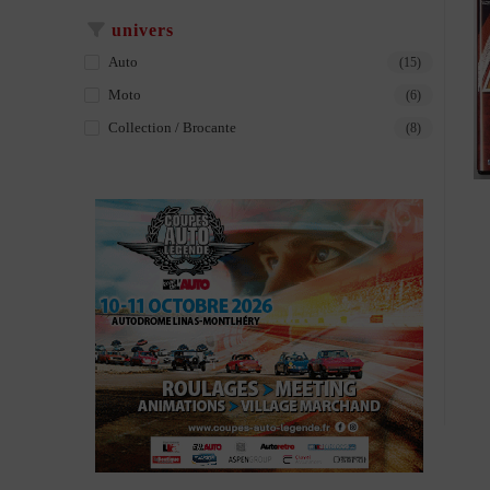
univers
Auto
(15)
Moto
(6)
Collection / Brocante
(8)