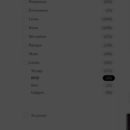
Promotions
(624)
Évènements
(53)
Livres
(2436)
Presse
(4296)
Décoration
(225)
Pratique
(129)
Mode
(184)
Loisirs
(242)
Voyage
(112)
DVD
(29)
Jeux
(25)
Gadgets
(94)
En promo