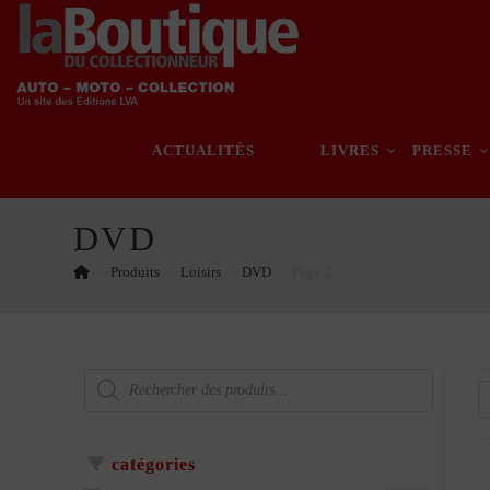
Skip
to
content
ACTUALITÉS
LIVRES
PRESSE
DVD
>
Produits
>
Loisirs
>
DVD
>
Page 2
Recherche
de
produits
catégories