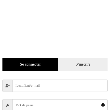
Porsche au Mans – 24 histoires pour un mythe + DVD
Se connecter
S’inscrire
39,99
€
Ajouter au panier
ÉPUISÉ