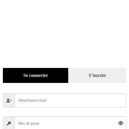
Porsche au Mans – 24 histoires pour un mythe + DVD
Se connecter
S’inscrire
39,99
€
Ajouter au panier
ÉPUISÉ